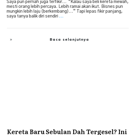
Saya pun pernah juga terfikir... “Kalau saya beli kereta mewah,
mesti orang lebih percaya. Lebih ramai akan ikut. Bisnes pun
mungkin lebih laju (berkembang)...” Tapi lepas fikir panjang,
saya tanya balik diri sendiri
...
Baca selanjutnya
Financial Freedom
,
Tip Beli Kereta
Kereta Baru Sebulan Dah Tergesel? Ini