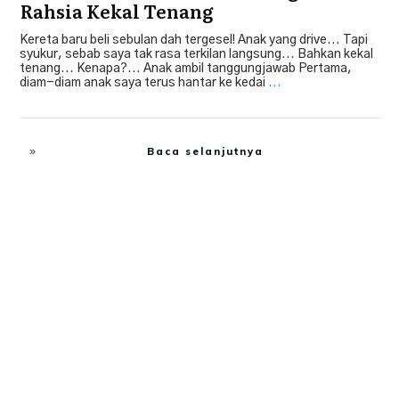
Rahsia Kekal Tenang
Kereta baru beli sebulan dah tergesel! Anak yang drive... Tapi
syukur, sebab saya tak rasa terkilan langsung... Bahkan kekal
tenang... Kenapa?... Anak ambil tanggungjawab Pertama,
diam-diam anak saya terus hantar ke kedai
...
Baca selanjutnya
Bebas Hutang
,
Financial Freedom
,
Hartanah
,
Tip Beli Kereta