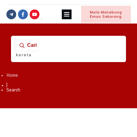
Mula Menabung
Emas Sekarang
Cari
Home
|
Search
Financial Freedom
,
Motivasi Kewangan
,
Tip Beli Kereta