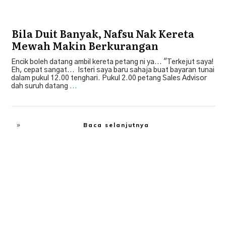
Bila Duit Banyak, Nafsu Nak Kereta
Mewah Makin Berkurangan
Encik boleh datang ambil kereta petang ni ya... "Terkejut saya!
Eh, cepat sangat... Isteri saya baru sahaja buat bayaran tunai
dalam pukul 12.00 tenghari. Pukul 2.00 petang Sales Advisor
dah suruh datang
...
Baca selanjutnya
Bebas Hutang
,
Financial Freedom
,
Tip Beli Kereta