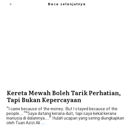
Baca selanjutnya
Bisnes
,
Bisnes Emas
Kereta Mewah Boleh Tarik Perhatian,
Tapi Bukan Kepercayaan
"I came because of the money. But I stayed because of the
people..."“Saya datang kerana duit, tapi saya kekal kerana
manusia di dalamnya...” Itulah ucapan yang sering diungkapkan
oleh Tuan Azizi Ali
...