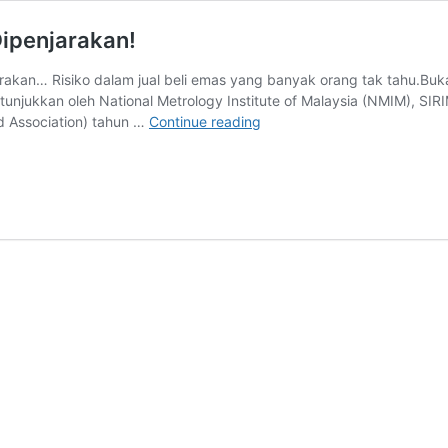
Dipenjarakan!
jarakan… Risiko dalam jual beli emas yang banyak orang tak tahu.B
itunjukkan oleh National Metrology Institute of Malaysia (NMIM), 
Tip
 Association) tahun …
Continue reading
Elak
Terbeli
Emas
Palsu
dan
Risiko
Dipenjarakan!