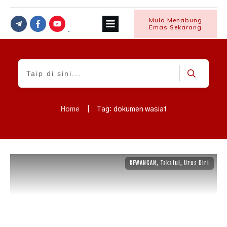
Mula Menabung
Emas Sekarang
Home
|
Tag: dokumen wasiat
KEWANGAN
,
Takaful
,
Urus Diri