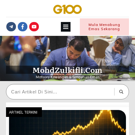
Mula Menabung
Emas Sekarang
MohdZulkifli.Com
Motivasi Kewangan & Simpanan Emas
ARTIKEL TERKINI