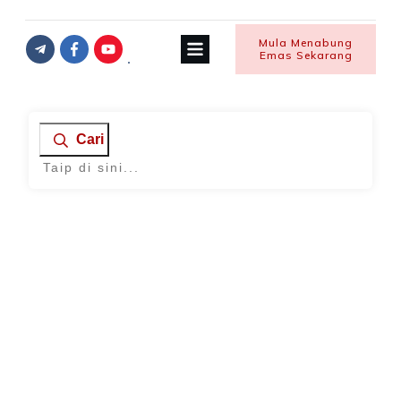
Mula Menabung
Emas Sekarang
Cari
Home
|
Archives: Travel
Tabah Hadapi Musibah
,