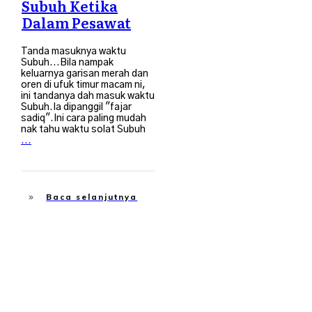
Subuh Ketika
Dalam Pesawat
Tanda masuknya waktu
Subuh...Bila nampak
keluarnya garisan merah dan
oren di ufuk timur macam ni,
ini tandanya dah masuk waktu
Subuh.Ia dipanggil "fajar
sadiq".Ini cara paling mudah
nak tahu waktu solat Subuh
...
Baca selanjutnya
Financial Freedom
,
Membangun Diri
,
Travel