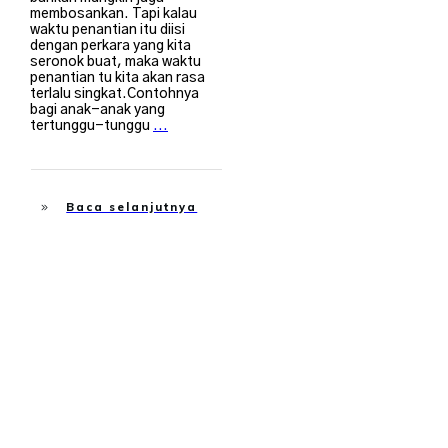
membosankan. Tapi kalau
waktu penantian itu diisi
dengan perkara yang kita
seronok buat, maka waktu
penantian tu kita akan rasa
terlalu singkat.Contohnya
bagi anak-anak yang
tertunggu-tunggu
...
Baca selanjutnya
Fikir
,
Suami Isteri
,
Travel