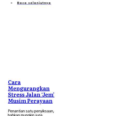
Baca selanjutnya
Suami Isteri
,
Tips Ibubapa
,
Travel
Cara
Mengurangkan
Stress Jalan ‘Jem’
Musim Perayaan
Penantian satu penyiksaan,
bahkan mungkin juga