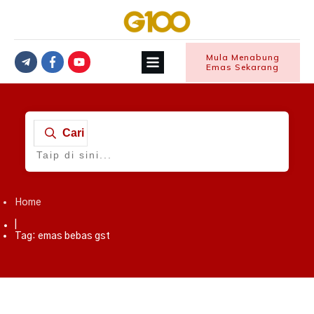
Mula Menabung
Emas Sekarang
Cari
Home
|
Tag: emas bebas gst
Emas
,
Tip Pilih Emas Terbaik