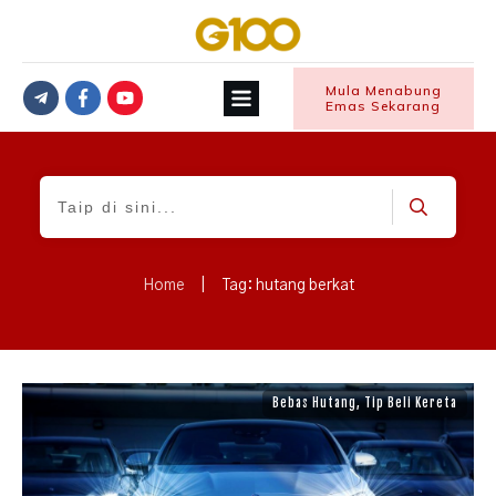
Mula Menabung
Emas Sekarang
Home
|
Tag: hutang berkat
Bebas Hutang
,
Tip Beli Kereta