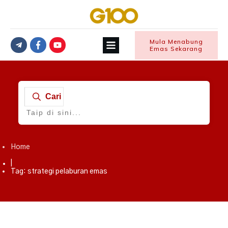
Mula Menabung
Emas Sekarang
Cari
Home
|
Tag: strategi pelaburan emas
Emas
,
Strategi Pelaburan Emas
,
Tip Mula Simpan Emas