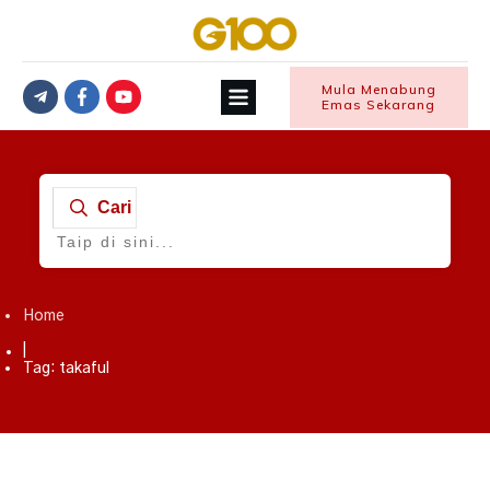
Mula Menabung
Emas Sekarang
Cari
Home
|
Tag: takaful
KEWANGAN
,
Takaful