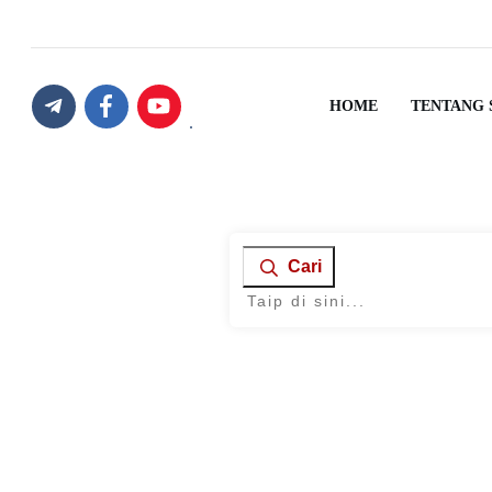
HOME
TENTANG 
Cari
Home
|
Tag: trade-in emas