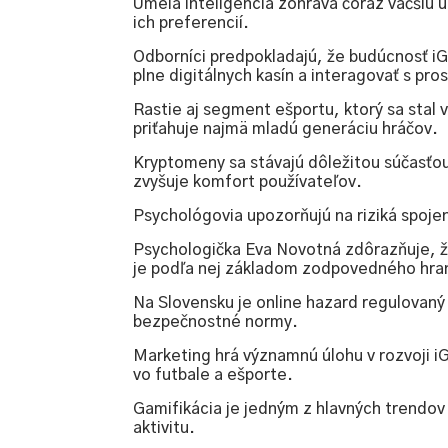
Umelá inteligencia zohráva čoraz väčšiu ú
ich preferencií.
Odborníci predpokladajú, že budúcnosť iG
plne digitálnych kasín a interagovať s pro
Rastie aj segment ešportu, ktorý sa sta
priťahuje najmä mladú generáciu hráčov.
Kryptomeny sa stávajú dôležitou súčasťou
zvyšuje komfort používateľov.
Psychológovia upozorňujú na riziká spoje
Psychologička Eva Novotná zdôrazňuje, že
je podľa nej základom zodpovedného hran
Na Slovensku je online hazard regulovan
bezpečnostné normy.
Marketing hrá významnú úlohu v rozvoji i
vo futbale a ešporte.
Gamifikácia je jedným z hlavných trendov
aktivitu.