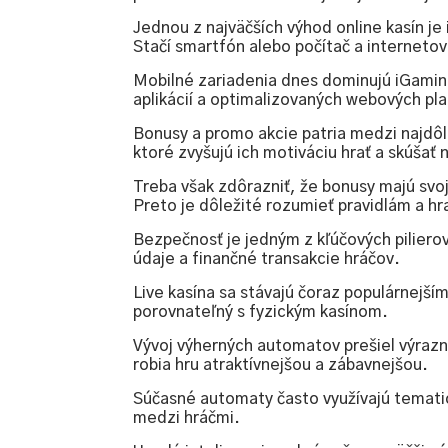
Jednou z najväčších výhod online kasín j
Stačí smartfón alebo počítač a internetov
Mobilné zariadenia dnes dominujú iGaming
aplikácií a optimalizovaných webových pl
Bonusy a promo akcie patria medzi najdôle
ktoré zvyšujú ich motiváciu hrať a skúšať 
Treba však zdôrazniť, že bonusy majú svo
Preto je dôležité rozumieť pravidlám a h
Bezpečnosť je jedným z kľúčových piliero
údaje a finančné transakcie hráčov.
Live kasína sa stávajú čoraz populárnejší
porovnateľný s fyzickým kasínom.
Vývoj výherných automatov prešiel výrazn
robia hru atraktívnejšou a zábavnejšou.
Súčasné automaty často využívajú tematic
medzi hráčmi.