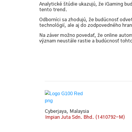
Analytické štúdie ukazujú, že iGaming bud
tento trend.
Odborníci sa zhodujú, že budúcnosť odvet
technológií, ale aj do zodpovedného hran
Na záver možno povedať, že online automa
význam neustále rastie a budúcnosť tohto
Cyberjaya, Malaysia
Impian Juta Sdn. Bhd. (1410792-M)