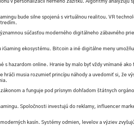
lohu v personalizácii herného zážitku. Algoritmy analyzujú 
amingu bude silne spojená s virtuálnou realitou. VR techno
stredím.
l významnou súčasťou moderného digitálneho zábavného prie
 iGaming ekosystému. Bitcoin a iné digitálne meny umožňuj
né s hazardom online. Hranie by malo byť vždy vnímané ako
 hráči musia rozumieť princípu náhody a uvedomiť si, že výs
ia.
ý zákonom a funguje pod prísnym dohľadom štátnych orgánov
Gamingu. Spoločnosti investujú do reklamy, influencer mark
 moderných kasín. Systémy odmien, levelov a výziev zvyšujú