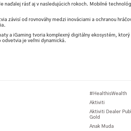
e naďalej rásť aj v nasledujúcich rokoch. Mobilné technológ
via závisí od rovnováhy medzi inováciami a ochranou hráčov
ia.
ty a iGaming tvoria komplexný digitálny ekosystém, ktorý s
 odvetvia je veľmi dynamická.
#HealthisWealth
Aktiviti
Aktiviti Dealer Pub
Gold
Anak Muda