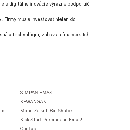
ie a digitálne inovácie výrazne podporujú
. Firmy musia investovať nielen do
pája technológiu, zábavu a financie. Ich
SIMPAN EMAS
KEWANGAN
lic
Mohd Zulkifli Bin Shafie
Kick Start Perniagaan Emas!
Contact