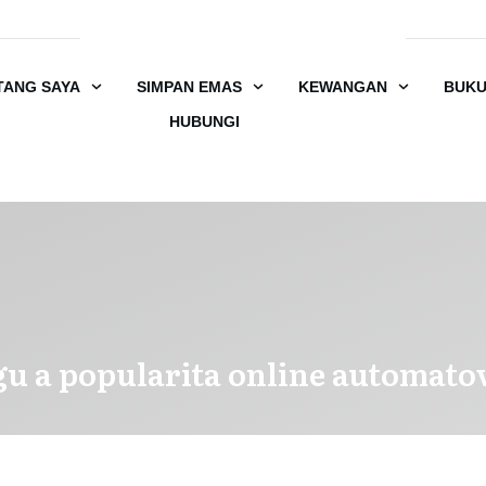
TANG SAYA
SIMPAN EMAS
KEWANGAN
BUK
HUBUNGI
u a popularita online automato