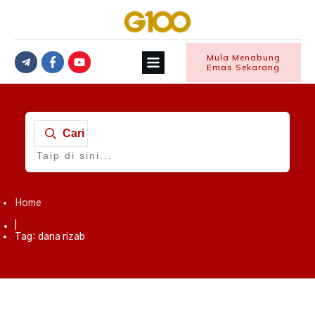
Mula Menabung
Emas Sekarang
Cari
Home
|
Tag: dana rizab
Emas
,
KEWANGAN
,
Manfaat Emas Terhadap Kewangan
,
Simpanan