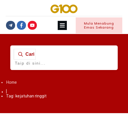
Mula Menabung
Emas Sekarang
Cari
Home
|
Tag: kejatuhan ringgit
Emas
,
KEWANGAN
,
Manfaat Emas Terhadap Kewangan
,
Simpanan