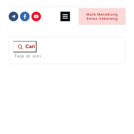
Mula Menabung
Emas Sekarang
Cari
Home
|
Tag: memulakan bisnes
Bisnes
,
KEWANGAN