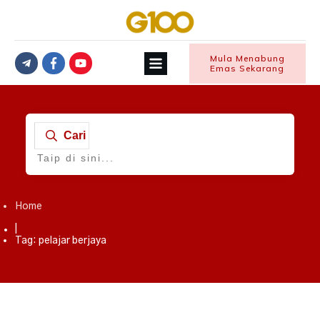
Mula Menabung
Emas Sekarang
Cari
Home
|
Tag: pelajar berjaya
Anak Muda
,
Financial Freedom
,
Kampus
,
Motivasi Kewangan