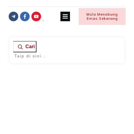
Mula Menabung
Emas Sekarang
Cari
Home
|
Tag: sistem perbankan
Bebas Hutang
,
Emas
,