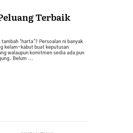
 Peluang Terbaik
k tambah ‘harta’? ​Persoalan ni banyak
ang kelam-kabut buat keputusan
ng walaupun ​komitmen ​sedia ada pun
gung. ​Belum
...