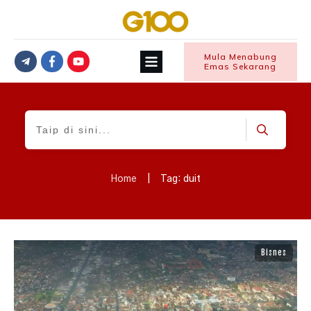
Mula Menabung
Emas Sekarang
Home
|
Tag: duit
Bisnes