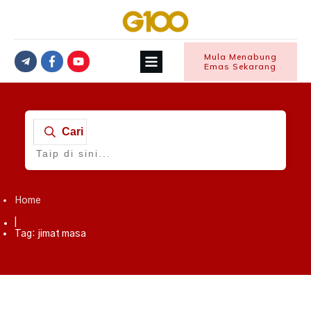
Mula Menabung
Emas Sekarang
Cari
Home
|
Tag: jimat masa
Membangun Diri
,
Tip Beli Kereta