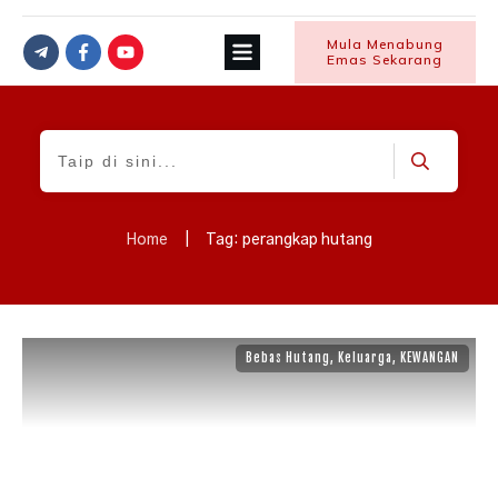
Mula Menabung
Emas Sekarang
Home
|
Tag: perangkap hutang
Bebas Hutang
,
Keluarga
,
KEWANGAN