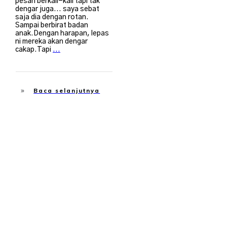
pesan berkali-kali tapi tak
dengar juga... saya sebat
saja dia dengan rotan.
Sampai berbirat badan
anak.Dengan harapan, lepas
ni mereka akan dengar
cakap.Tapi
...
Baca selanjutnya
Islah Diri
,
Suami Isteri
,
Tabah Hadapi Musibah