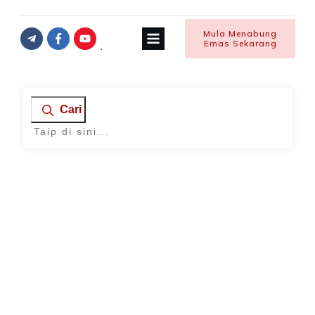
Mula Menabung
Emas Sekarang
Cari
Home
|
Archives: Keluarga
Suami Isteri
,
Tips Ibubapa