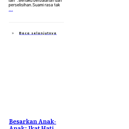
lain".Berlaku berbalahan dan
perselisihan.Suami rasa tak
...
Baca selanjutnya
Tips Ibubapa
Besarkan Anak-
Anak: Ikat Hati