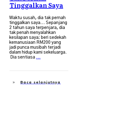
Tinggalkan Saya
​Waktu susah, dia tak pernah
tinggalkan saya... ​Sepanjang
2 tahun saya terpenjara, dia
tak penah menyalahkan
kesilapan saya; beri sedekah
kemanusiaan RM200 yang
jadi punca musibah terjadi
dalam hidup kami sekeluarga.
​Dia sentiasa
...
Baca selanjutnya
Keluarga
,
Membangun Diri
,
MOTIVASI