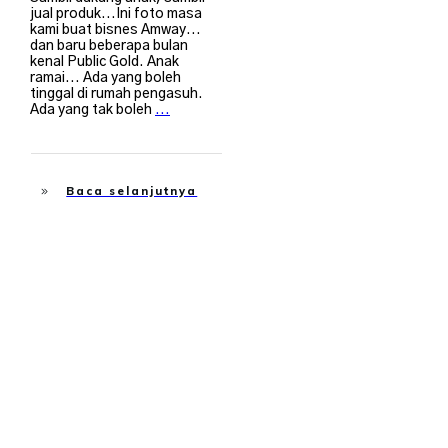
jual produk...Ini foto masa
kami buat bisnes Amway...
dan baru beberapa bulan
kenal Public Gold. Anak
ramai... Ada yang boleh
tinggal di rumah pengasuh.
Ada yang tak boleh
...
Baca selanjutnya
Suami Isteri