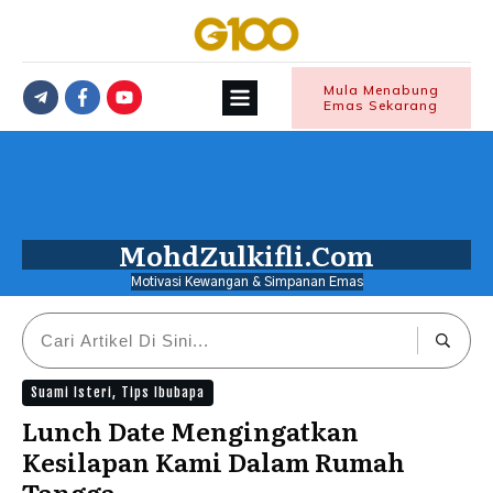
Mula Menabung
Emas Sekarang
MohdZulkifli.Com
Motivasi Kewangan & Simpanan Emas
Suami Isteri
,
Tips Ibubapa
Lunch Date Mengingatkan
Kesilapan Kami Dalam Rumah
Tangga