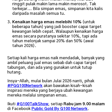
ringgit pulak makin lama makin merosot. Tak
terkejar... Bila simpan emas, simpanan kita kalis
daripada masalah semua tu.
Kenaikan harga emas melebihi 10%
(untuk
beberapa tahun) yang jadi booster capai target
kewangan lebih cepat. Walaupun kenaikan harga
emas secara puratanya sekitar 10%, tapi ada
tahun melonjak sampai 20% dan 50% (awal
tahun 2026).
Setiap kali harga emas naik mendadak, banyak yang
ambil peluang jual emas sebab dah capai target
tabungan, dan ada yang gunakan untuk tutup
hutang.
Insya-Allah, mulai bulan Julai 2026 nanti, pihak
#PGG100Network
akan bawakan kisah-kisah
inspirasi mereka yang berjaya ubah kewangan
mereka melalui simpanan emas.
Ikuti
#G100TalkShow
, setiap
Rabu jam 9.00 malam
di Facebook
Public Gold By G100 Network
.