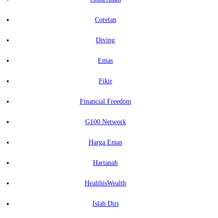
Coretan
Diving
Emas
Fikir
Financial Freedom
G100 Network
Harga Emas
Hartanah
HealthisWealth
Islah Diri