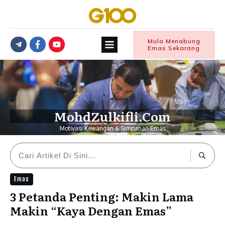
Mula Menabung
Emas Sekarang
MohdZulkifli.Com
Motivasi Kewangan & Simpanan Emas
Emas
3 Petanda Penting: Makin Lama
Makin “Kaya Dengan Emas”