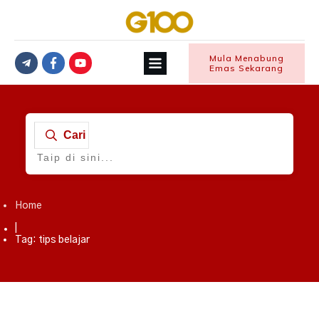
Mula Menabung
Emas Sekarang
Cari
Home
|
Tag: tips belajar
Anak Muda
,
Kampus
,
Membangun Diri