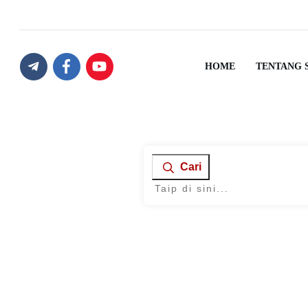
HOME
TENTANG 
Cari
Home
|
Tag: tips membeli kereta