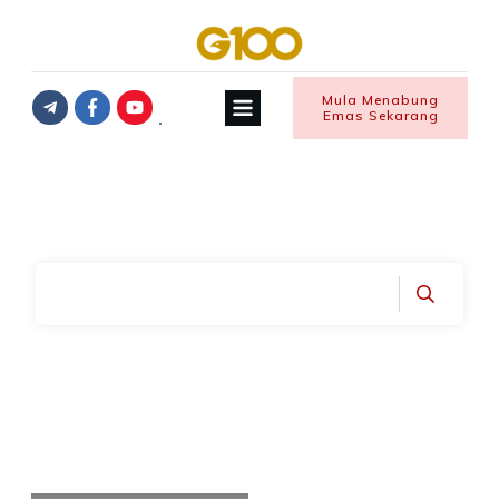
Mula Menabung
Emas Sekarang
Home
|
Tag: tun m