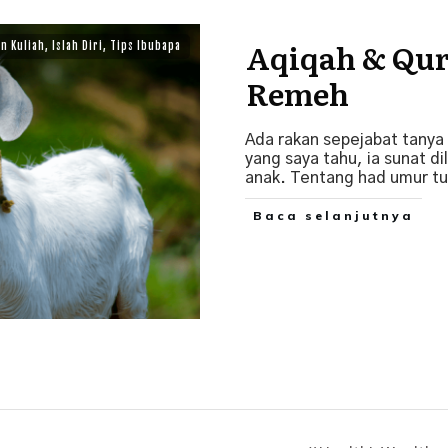
Aqiqah & Qu
n Kuliah
,
Islah Diri
,
Tips Ibubapa
Remeh
Ada rakan sepejabat tanya
yang saya tahu, ia sunat di
anak. Tentang had umur tu,
Baca selanjutnya