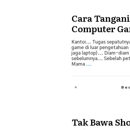
Cara Tangani
Tips Ibubapa
Computer G
Kantoi... Tugas sepatutnya
game di luar pengetahuan
jaga laptop)... Diam-diam d
sebelumnya... Sebelah pe
Mama
...
Ba
Tak Bawa Sho
Tips Ibubapa