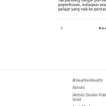
tak pandang sangat pun be
peperiksaan, walaupun ana
pelajar yang naik ke penta
Ba
#HealthisWealth
Aktiviti
Aktiviti Dealer Pub
Gold