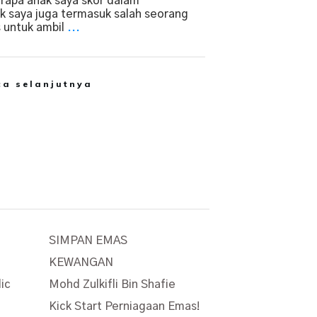
rapa anak saya skor dalam
k saya juga termasuk salah seorang
s untuk ambil
...
ca selanjutnya
SIMPAN EMAS
KEWANGAN
lic
Mohd Zulkifli Bin Shafie
Kick Start Perniagaan Emas!