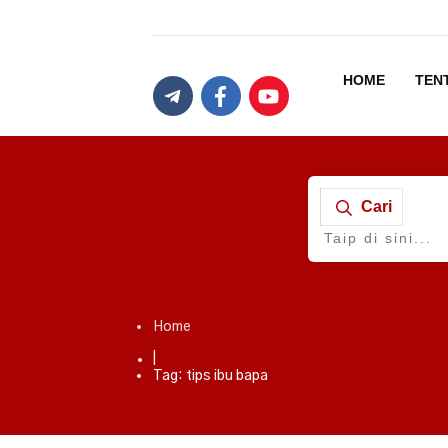
HOME
TEN
Cari
Home
|
Tag: tips ibu bapa