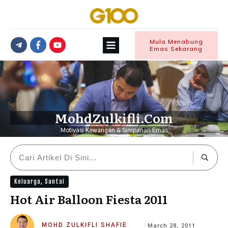
Mula Menabung
Emas Sekarang
MohdZulkifli.Com
Motivasi Kewangan & Simpanan Emas
Keluarga
,
Santai
Hot Air Balloon Fiesta 2011
MOHD ZULKIFLI SHAFIE
March 28, 2011