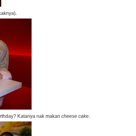
kaknya).
birthday? Katanya nak makan
cheese cake
.