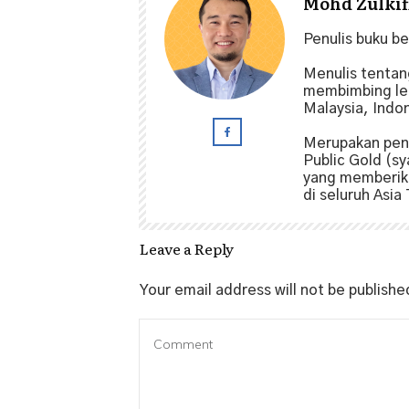
Mohd Zulkifl
Penulis buku b
Menulis tenta
membimbing leb
Malaysia, Indo
Merupakan pen
Public Gold (sy
yang memberika
di seluruh Asia
Leave a Reply
Your email address will not be publishe