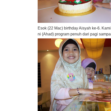
Esok (22 Mac) birthday Aisyah ke-6. Kam
ni (Ahad) program penuh dari pagi sampa