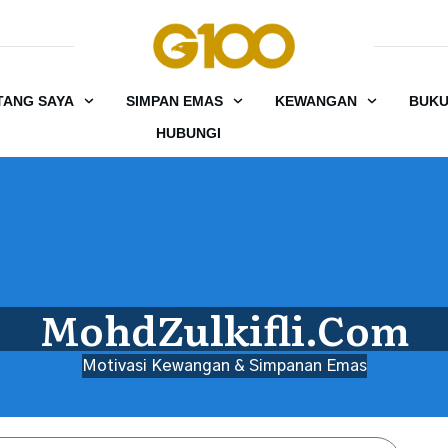
TANG SAYA
SIMPAN EMAS
KEWANGAN
BUK
HUBUNGI
MohdZulkifli.Com
Motivasi Kewangan & Simpanan Emas