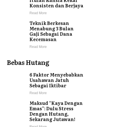
Konsisten dan Berjaya
Read More
Teknik Berkesan
Menabung 3 Bulan
Gaji Sebagai Dana
Kecemasan
Read More
Bebas Hutang
6 Faktor Menyebabkan
Usahawan Jatuh
Sebagai Iktibar
Read More
Maksud “Kaya Dengan
Emas”: Dulu Stress
Dengan Hutang,
Sekarang Jutawan!
Read More