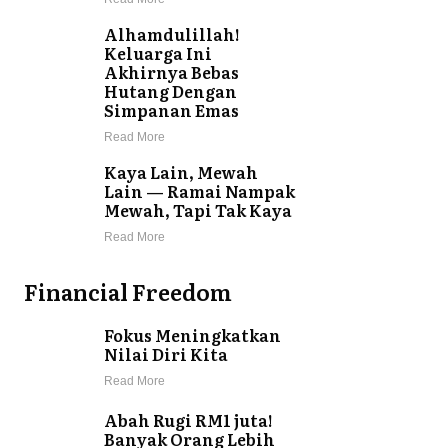
Alhamdulillah!
Keluarga Ini
Akhirnya Bebas
Hutang Dengan
Simpanan Emas
Read More
Kaya Lain, Mewah
Lain — Ramai Nampak
Mewah, Tapi Tak Kaya
Read More
Financial Freedom
Fokus Meningkatkan
Nilai Diri Kita
Read More
Abah Rugi RM1 juta!
Banyak Orang Lebih