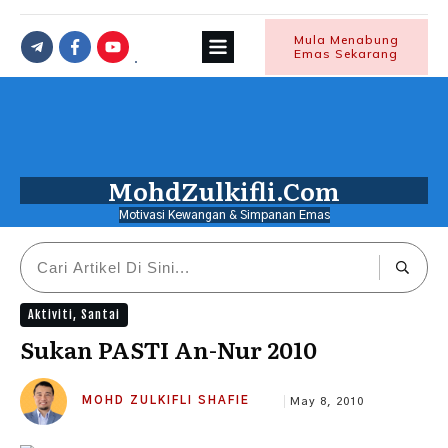
Mula Menabung
Emas Sekarang
MohdZulkifli.Com
Motivasi Kewangan & Simpanan Emas
Aktiviti
,
Santai
Sukan PASTI An-Nur 2010
MOHD ZULKIFLI SHAFIE
May 8, 2010