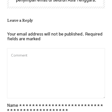
penyimpan emas di seluruh Asia Tenggara.
Leave a Reply
Your email address will not be published.
Required
fields are marked
Name
*
*
*
*
*
*
*
*
*
*
*
*
*
*
*
*
*
*
*
*
*
*
*
*
*
*
*
*
*
*
*
*
*
*
*
*
*
*
*
*
*
*
*
*
*