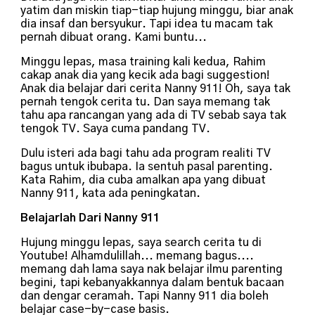
yatim dan miskin tiap-tiap hujung minggu, biar anak
dia insaf dan bersyukur. Tapi idea tu macam tak
pernah dibuat orang. Kami buntu...
Minggu lepas, masa training kali kedua, Rahim
cakap anak dia yang kecik ada bagi suggestion!
Anak dia belajar dari cerita Nanny 911! Oh, saya tak
pernah tengok cerita tu. Dan saya memang tak
tahu apa rancangan yang ada di TV sebab saya tak
tengok TV. Saya cuma pandang TV.
Dulu isteri ada bagi tahu ada program realiti TV
bagus untuk ibubapa. Ia sentuh pasal parenting.
Kata Rahim, dia cuba amalkan apa yang dibuat
Nanny 911, kata ada peningkatan.
Belajarlah Dari Nanny 911
Hujung minggu lepas, saya search cerita tu di
Youtube! Alhamdulillah... memang bagus....
memang dah lama saya nak belajar ilmu parenting
begini, tapi kebanyakkannya dalam bentuk bacaan
dan dengar ceramah. Tapi Nanny 911 dia boleh
belajar case-by-case basis.