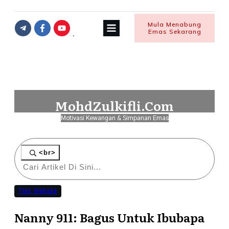
Mula Menabung
Emas Sekarang
MohdZulkifli.Com
Motivasi Kewangan & Simpanan Emas
<br>
Tips Ibubapa
Nanny 911: Bagus Untuk Ibubapa