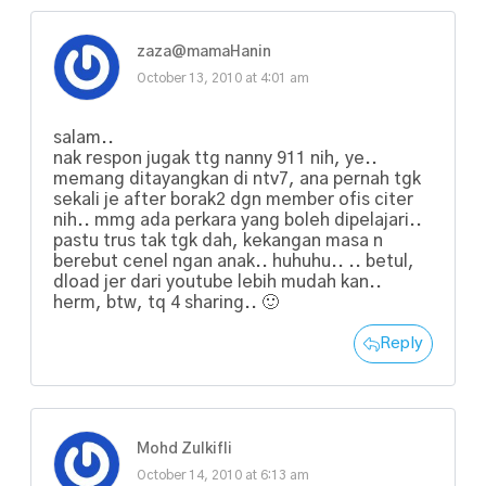
zaza@mamaHanin
October 13, 2010 at 4:01 am
salam..
nak respon jugak ttg nanny 911 nih, ye..
memang ditayangkan di ntv7, ana pernah tgk
sekali je after borak2 dgn member ofis citer
nih.. mmg ada perkara yang boleh dipelajari..
pastu trus tak tgk dah, kekangan masa n
berebut cenel ngan anak.. huhuhu.. .. betul,
dload jer dari youtube lebih mudah kan..
herm, btw, tq 4 sharing.. 🙂
Reply
Mohd Zulkifli
October 14, 2010 at 6:13 am