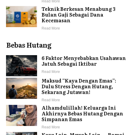
Read More
Teknik Berkesan Menabung 3
Bulan Gaji Sebagai Dana
Kecemasan
Read More
Bebas Hutang
6 Faktor Menyebabkan Usahawan
Jatuh Sebagai Iktibar
Read More
Maksud “Kaya Dengan Emas”:
Dulu Stress Dengan Hutang,
Sekarang Jutawan!
Read More
Alhamdulillah! Keluarga Ini
Akhirnya Bebas Hutang Dengan
Simpanan Emas
Read More
Kaya Lain, Mewah Lain — Ramai