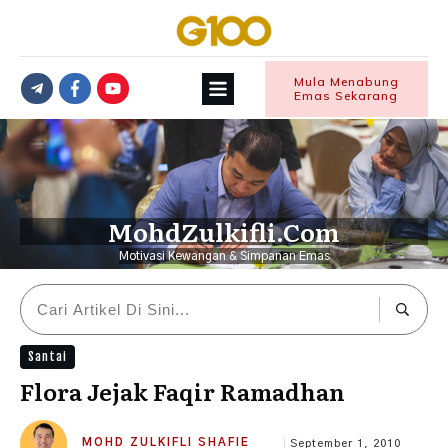
Mula Menabung
Emas Sekarang
MohdZulkifli.Com
Motivasi Kewangan & Simpanan Emas
Santai
Flora Jejak Faqir Ramadhan
MOHD ZULKIFLI SHAFIE
September 1, 2010