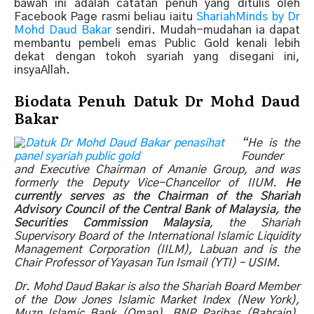
bawah ini adalah catatan penuh yang ditulis oleh
Facebook Page rasmi beliau iaitu
ShariahMinds by Dr
Mohd Daud Bakar
sendiri. Mudah-mudahan ia dapat
membantu pembeli emas Public Gold kenali lebih
dekat dengan tokoh syariah yang disegani ini,
insyaAllah.
Biodata Penuh Datuk Dr Mohd Daud
Bakar
“He is the
Founder
and Executive Chairman of Amanie Group, and was
formerly the Deputy Vice-Chancellor of IIUM.
He
currently serves as the Chairman of the Shariah
Advisory Council of the Central Bank of Malaysia, the
Securities Commission Malaysia
, the Shariah
Supervisory Board of the International Islamic Liquidity
Management Corporation (IILM), Labuan and is the
Chair Professor of Yayasan Tun Ismail (YTI) – USIM.
Dr. Mohd Daud Bakar is also the Shariah Board Member
of the Dow Jones Islamic Market Index (New York),
Muzn Islamic Bank (Oman), BNP Paribas (Bahrain),