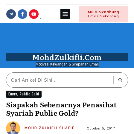
Mula Menabung
Emas Sekarang
MohdZulkifli.Com
Motivasi Kewangan & Simpanan Emas
Emas
,
Public Gold
Siapakah Sebenarnya Penasihat
Syariah Public Gold?
MOHD ZULKIFLI SHAFIE
October 5, 2017