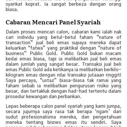
syarikat koprat. Ia sangat berbeza dengan orang
biasa.
Cabaran Mencari Panel Syariah
Dalam proses mencari calon, cabaran kami ialah nak
cari individu yang betul-betul faham “nature of
transaction” jual beli emas supaya mereka dapat
keluarkan “fatwa” yang praktikal dengan “nature of
business” Public Gold. Public Gold bukan macam
kedai emas biasa, tapi ia melibatkan jual beli emas
dalam jumlah yang sangat besar. Transaksi jual beli
emas Public Gold ada ketikanya ia melibatkan berkilo-
kilogram emas dengan nilai transaksi jutaaan ringgit!
Saya percaya, “ustaz” biasa-biasa tak ramai yang
faham sebab ia melibatkan pengurusan risiko yang
besar, dan tertakluk dengan had-had tertentu dalam
prosedur kewangan dan perbankan.
Lepas beberapa calon panel syariah yang kami jumpa,
secara jujurnya saya rasa tak berapa ‘ngam’ dari
sudut profesionalisma mereka, dan pengetahuan
mereka tentang bisnes emas itu sendiri. Saya