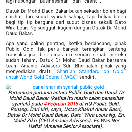
lagi hubungan “businessman” dan “client”.
Datuk Dr Mohd Daud Bakar bukan sekadar boleh bagi
nasihat dari sudut syariah sahaja, tapi beliau boleh
bagi tip-tip berguna dari sudut bisnes sekali! Dato
Wira Louis Ng sungguh kagum dengan Datuk Dr Mohd
Daud Bakar.
Apa yang paling penting, ketika berbincang, pihak
Public Gold tak perlu banyak terangkan tentang
transaksi jual beli emas itu sendiri sebab mereka
sudah faham. Datuk Dr Mohd Daud Bakar bersama
team Amanie Advisors Sdn Bhd ialah pihak yang
menyediakan draft
“Shari’ah Standard on Gold”
untuk World Gold Council (WGC)
sendiri.
Pertemuan pertama antara Public Gold dan Datuk Dr
Mohd Daud Bakar (ketika itu masih calon penasihat
syariah) pada
4 Februari 2016
di HQ Public Gold,
Penang. Dari kiri, saya, Ustaz Khairul Anuar Basri,
Datuk Dr Mohd Daud Bakar, Dato’ Wira Louis Ng, En.
Mohd Zikri (CEO Amanie Advisors), En Wan Nor
Hafizi (Amanie Senior Associate).