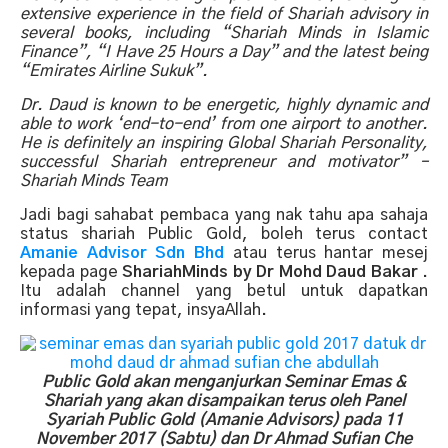
extensive experience in the field of Shariah advisory in
several books, including “Shariah Minds in Islamic
Finance”, “I Have 25 Hours a Day” and the latest being
“Emirates Airline Sukuk”.
Dr. Daud is known to be energetic, highly dynamic and
able to work ‘end-to-end’ from one airport to another.
He is definitely an inspiring Global Shariah Personality,
successful Shariah entrepreneur and motivator” –
Shariah Minds Team
Jadi bagi sahabat pembaca yang nak tahu apa sahaja
status shariah Public Gold, boleh terus contact
Amanie Advisor Sdn Bhd
atau terus hantar mesej
kepada page
ShariahMinds by Dr Mohd Daud Bakar
.
Itu adalah channel yang betul untuk dapatkan
informasi yang tepat, insyaAllah.
Public Gold akan menganjurkan Seminar Emas &
Shariah yang akan disampaikan terus oleh Panel
Syariah Public Gold (Amanie Advisors) pada 11
November 2017 (Sabtu) dan Dr Ahmad Sufian Che