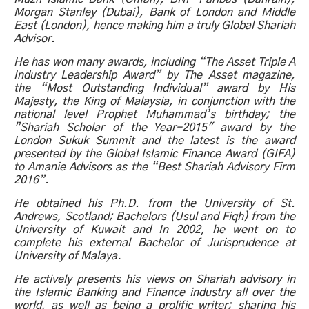
Morgan Stanley (Dubai), Bank of London and Middle
East (London), hence making him a truly Global Shariah
Advisor.
He has won many awards, including “The Asset Triple A
Industry Leadership Award” by The Asset magazine,
the “Most Outstanding Individual” award by His
Majesty, the King of Malaysia, in conjunction with the
national level Prophet Muhammad’s birthday; the
”Shariah Scholar of the Year-2015″ award by the
London Sukuk Summit and the latest is the award
presented by the Global Islamic Finance Award (GIFA)
to Amanie Advisors as the “Best Shariah Advisory Firm
2016”.
He obtained his Ph.D. from the University of St.
Andrews, Scotland; Bachelors (Usul and Fiqh) from the
University of Kuwait and In 2002, he went on to
complete his external Bachelor of Jurisprudence at
University of Malaya.
He actively presents his views on Shariah advisory in
the Islamic Banking and Finance industry all over the
world, as well as being a prolific writer; sharing his