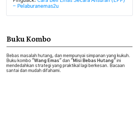
Pingback:
Cara Beli Emas Secara Ansuran (EPP)
- Pelaburanemas2u
Buku Kombo
Bebas masalah hutang, dan mempunyai simpanan yang kukuh.
Buku kombo "
Wang Emas
" dan "
Misi Bebas Hutang
" ini
mendedahkan strategi yang praktikal lagi berkesan. Bacaan
santai dan mudah difahami.