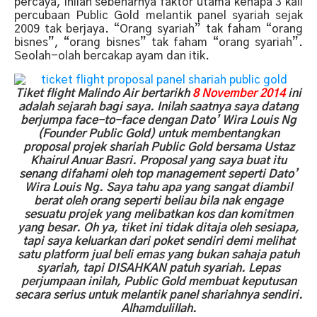
percaya, inilah sebenarnya faktor utama kenapa 3 kali
percubaan Public Gold melantik panel syariah sejak
2009 tak berjaya. “Orang syariah” tak faham “orang
bisnes”, “orang bisnes” tak faham “orang syariah”.
Seolah-olah bercakap ayam dan itik.
Tiket flight Malindo Air bertarikh
8 November 2014
ini
adalah sejarah bagi saya. Inilah saatnya saya datang
berjumpa face-to-face dengan Dato’ Wira Louis Ng
(Founder Public Gold) untuk membentangkan
proposal projek shariah Public Gold bersama Ustaz
Khairul Anuar Basri. Proposal yang saya buat itu
senang difahami oleh top management seperti Dato’
Wira Louis Ng. Saya tahu apa yang sangat diambil
berat oleh orang seperti beliau bila nak engage
sesuatu projek yang melibatkan kos dan komitmen
yang besar. Oh ya, tiket ini tidak ditaja oleh sesiapa,
tapi saya keluarkan dari poket sendiri demi melihat
satu platform jual beli emas yang bukan sahaja patuh
syariah, tapi DISAHKAN patuh syariah. Lepas
perjumpaan inilah, Public Gold membuat keputusan
secara serius untuk melantik panel shariahnya sendiri.
Alhamdulillah.