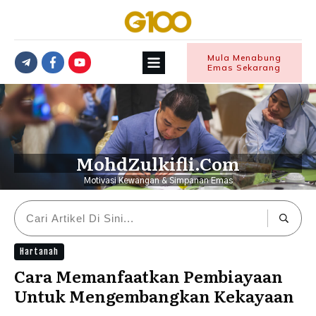
Mula Menabung
Emas Sekarang
MohdZulkifli.Com
Motivasi Kewangan & Simpanan Emas
Hartanah
Cara Memanfaatkan Pembiayaan
Untuk Mengembangkan Kekayaan