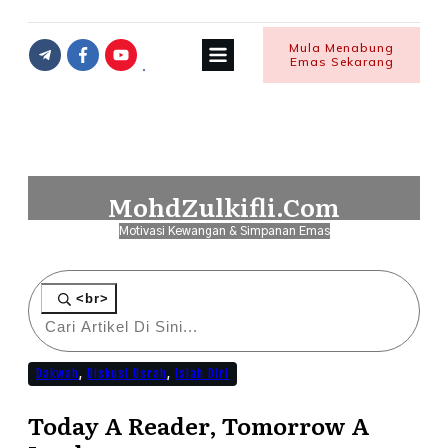
Mula Menabung
Emas Sekarang
MohdZulkifli.Com
Motivasi Kewangan & Simpanan Emas
<br>
Dakwah
,
Diskusi Usrah
,
Islah Diri
Today A Reader, Tomorrow A