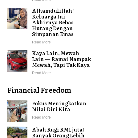
Alhamdulillah!
Keluarga Ini
Akhirnya Bebas
Hutang Dengan
Simpanan Emas
Read More
Kaya Lain, Mewah
Lain — Ramai Nampak
Mewah, Tapi Tak Kaya
Read More
Financial Freedom
Fokus Meningkatkan
Nilai Diri Kita
Read More
Abah Rugi RM1 juta!
Banyak Orang Lebih