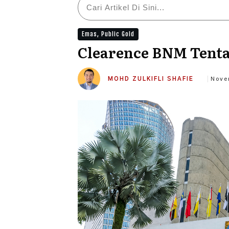
Emas
,
Public Gold
Clearence BNM Tenta
MOHD ZULKIFLI SHAFIE
Nove