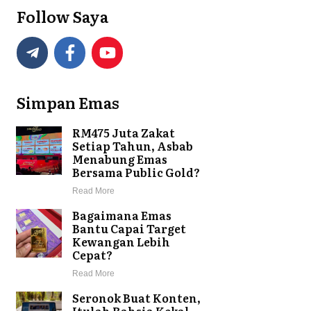
Follow Saya
Simpan Emas
RM475 Juta Zakat
Setiap Tahun, Asbab
Menabung Emas
Bersama Public Gold?
Read More
Bagaimana Emas
Bantu Capai Target
Kewangan Lebih
Cepat?
Read More
Seronok Buat Konten,
Itulah Rahsia Kekal