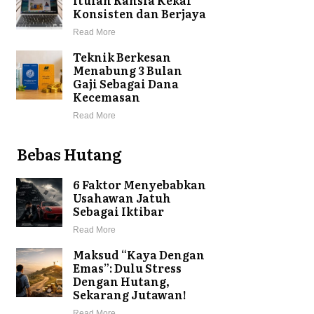
Konsisten dan Berjaya
Read More
Teknik Berkesan
Menabung 3 Bulan
Gaji Sebagai Dana
Kecemasan
Read More
Bebas Hutang
6 Faktor Menyebabkan
Usahawan Jatuh
Sebagai Iktibar
Read More
Maksud “Kaya Dengan
Emas”: Dulu Stress
Dengan Hutang,
Sekarang Jutawan!
Read More