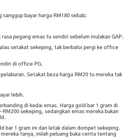
g sanggup bayar harga RM180 sebab;
k rasa pegang emas tu sendiri sebelum mulakan GAP.
alau setakat sekeping, tak berbaloi pergi ke office
diri di office PG.
k pelaburan. Setakat beza harga RM20 tu mereka tak
ayar lebih.
banding di kedai emas. Harga gold bar 1 gram di
0 -RM200 sekeping, sedangkan emas mereka bukan
ld.
old bar 1 gram ini dan letak dalam dompet sekeping.
ereka tanya, inilah peluang buka cerita tentang