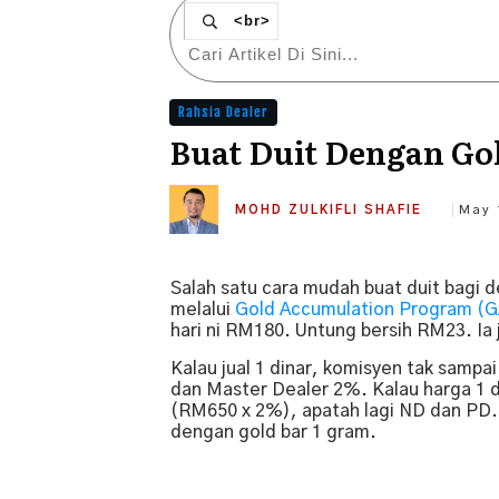
<br>
Rahsia Dealer
Buat Duit Dengan Go
MOHD ZULKIFLI SHAFIE
May 
Salah satu cara mudah buat duit bagi de
melalui
Gold Accumulation Program (
hari ni RM180. Untung bersih RM23. Ia j
Kalau jual 1 dinar, komisyen tak samp
dan Master Dealer 2%. Kalau harga 1 
(RM650 x 2%), apatah lagi ND dan PD. J
dengan gold bar 1 gram.