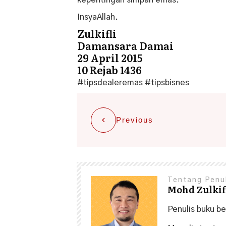
kepentingan simpan emas.
InsyaAllah.
Zulkifli
Damansara Damai
29 April 2015
10 Rejab 1436
#tipsdealeremas #tipsbisnes
Previous
Tentang Penu
Mohd Zulkifl
Penulis buku b