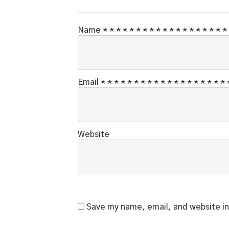
Name
*
*
*
*
*
*
*
*
*
*
*
*
*
*
*
*
*
*
*
Email
*
*
*
*
*
*
*
*
*
*
*
*
*
*
*
*
*
*
*
Website
Save my name, email, and website in