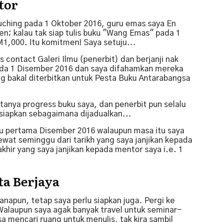
tor
 Kuching pada 1 Oktober 2016, guru emas saya En
n; kalau tak siap tulis buku "Wang Emas" pada 1
M1,000. Itu komitmen! Saya setuju...
s contact Galeri Ilmu (penerbit) dan berjanji nak
pada 1 Disember 2016 dan saya difahamkan mereka
g bakal diterbitkan untuk Pesta Buku Antarabangsa
tanya progress buku saya, dan penerbit pun selalu
isiapkan sebagaimana dijadualkan...
gu pertama Disember 2016 walaupun masa itu saya
ewat seminggu dari tarikh yang saya janjikan kepada
 akhir yang saya janjikan kepada mentor saya i.e. 1
a Berjaya
anapun, tetap saya perlu siapkan juga. Pergi ke
alaupun saya agak banyak travel untuk seminar-
a mencari ruang untuk menulis, tak kira sambil