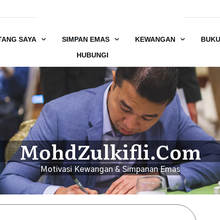
TANG SAYA
SIMPAN EMAS
KEWANGAN
BUK
HUBUNGI
MohdZulkifli.Com
Motivasi Kewangan & Simpanan Emas