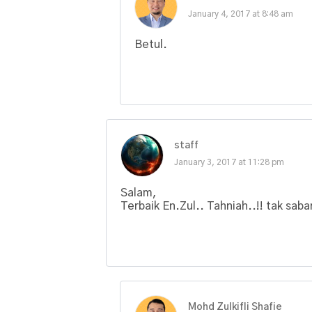
January 4, 2017 at 8:48 am
Betul.
staff
January 3, 2017 at 11:28 pm
Salam,
Terbaik En.Zul.. Tahniah..!! tak sab
Mohd Zulkifli Shafie