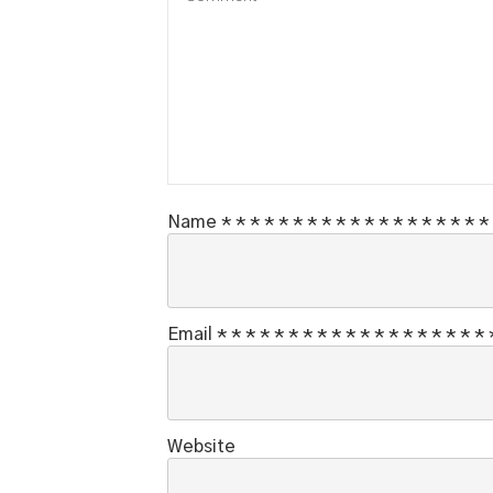
Name
*
*
*
*
*
*
*
*
*
*
*
*
*
*
*
*
*
*
*
Email
*
*
*
*
*
*
*
*
*
*
*
*
*
*
*
*
*
*
*
Website