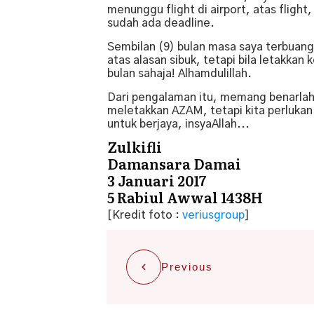
menunggu flight di airport, atas fligh
sudah ada deadline.
Sembilan (9) bulan masa saya terbuang
atas alasan sibuk, tetapi bila letakka
bulan sahaja! Alhamdulillah.
Dari pengalaman itu, memang benarlah
meletakkan AZAM, tetapi kita perluk
untuk berjaya, insyaAllah...
Zulkifli
Damansara Damai
3 Januari 2017
5 Rabiul Awwal 1438H
[Kredit foto :
veriusgroup
]
Previous