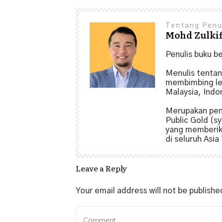
Tentang Penu
Mohd Zulkifl
Penulis buku b
Menulis tenta
membimbing leb
Malaysia, Indo
Merupakan pen
Public Gold (s
yang memberik
Share
0
di seluruh Asi
Leave a Reply
Your email address will not be publishe