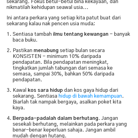
sekarang. Fokus betul-betul bina kekayaan, dan
nikmatilah kehidupan seawal usia...
Ini antara perkara yang setiap kita patut buat dari
sekarang kalau nak pencen usia muda;
Sentiasa tambah
i
lmu tentang kewangan
- banyak
baca buku.
Pastikan
menabung
setiap bulan secara
KONSISTEN - minimum 10% daripada
pendapatan. Bila pendapatan meningkat,
tingkatkan jumlah tabungan dari semasa ke
semasa, sampai 30%, bahkan 50% daripada
pendapatan.
Kawal
kos sara hidup
dan kos gaya hidup dari
sekarang. Sentiasa
hidup di bawah kemampuan
.
Biarlah tak nampak bergaya, asalkan poket kita
kaya.
Berpada-padalah dalam berhutang
. Jangan
sesekali berhutang, melainkan pada perkara yang
benar-benar keperluan sahaja. Jangan ambil
mudah dengan hutang.