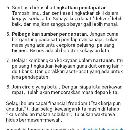
Sentiasa berusaha
tingkatkan pendapatan
.
Tambah ilmu, dan sentiasa tingkatkan skill dalam
kerjaya sedia ada. Supaya kita dapat 'deliver' lebih
baik, dan majikan sanggup bayar gaji lebih mahal.
Pelbagaikan sumber pendapatan
. Jangan cuma
bergantung pada satu pendapatan sahaja. Tukar
masa yang ada untuk explore peluang-peluang
bisnes
. Bisnes adalah booster kekayaan kita.
Belajar kembangkan kekayaan dalam
hartanah
. Itu
peluang tingkatkan kekayaan guna duit orang lain -
duit bank. Dan gerakkan aset-aset yang ada untuk
jana pendapatan.
Join
circle
yang betul. Dengan siapa kita berkawan
rapat, itulah akan mencorakkan masa depan kita.
Selagi belum capai financial freedom ("tak kerja pun
ada duit"), dan selagi kewangan kita masih di tahap
"kais sebulan makan sebulan", itu bukan waktunya
hidup bermewah-mewah.
Hiduplah dengan apa adanya dulu.
Biarlah tak nampak