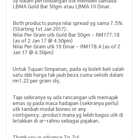
Sy dalam pertimbangan utk membeli samada
LBMA Gold Bar 50gm atau LBMA 10 Dinar.
Both products punya nilai spread yg sama 7.5%
(Starting 1st Jan 2017).
Nilai Per Gram utk Gold Bar 50gm – RM177.18
(as of 2 Jan 17 @ 4.50pm)
Nilai Per Gram utk 10 Dinar – RM178.4 (as of 2
Jan 17 @ 4.50pm)
Untuk Tujuan Simpanan, pada sy boleh beli salah
satu sbb harga tak jauh beza cuma selisih dalam
rm1.22 per gram shj.
Tapi sekiranya sy ada rancangan utk memajak
emas sy pada masa hadapan (sekiranya perlu)
utk tambah modal bisnes or any
contigency..product mana yg lebih bagus utk di
letakkan di ar-rahnu sebagai pajakan.
Thank you in advance Tn.Zul