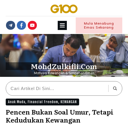
Mula Menabung
Emas Sekarang
MohdZulkifli.Com
Motivasi Kewangan & Simpanan Emas
Anak Muda
,
Financial Freedom
,
KEWANGAN
Pencen Bukan Soal Umur, Tetapi
Kedudukan Kewangan