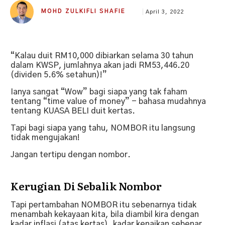
MOHD ZULKIFLI SHAFIE
April 3, 2022
“Kalau duit RM10,000 dibiarkan selama 30 tahun
dalam KWSP, jumlahnya akan jadi RM53,446.20
(dividen 5.6% setahun)!”
Ianya sangat “Wow” bagi siapa yang tak faham
tentang “time value of money” - bahasa mudahnya
tentang KUASA BELI duit kertas.
Tapi bagi siapa yang tahu, NOMBOR itu langsung
tidak mengujakan!
Jangan tertipu dengan nombor.
Kerugian Di Sebalik Nombor
Tapi pertambahan NOMBOR itu sebenarnya tidak
menambah kekayaan kita, bila diambil kira dengan
kadar inflasi (atas kertas), kadar kenaikan sebenar