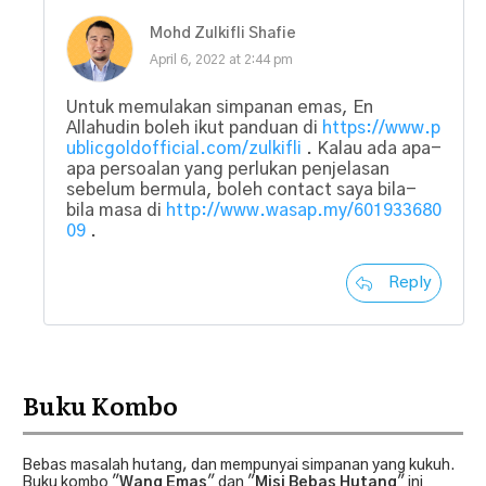
Mohd Zulkifli Shafie
April 6, 2022 at 2:44 pm
Untuk memulakan simpanan emas, En
Allahudin boleh ikut panduan di
https://www.p
ublicgoldofficial.com/zulkifli
. Kalau ada apa-
apa persoalan yang perlukan penjelasan
sebelum bermula, boleh contact saya bila-
bila masa di
http://www.wasap.my/601933680
09
.
Reply
Buku Kombo
Bebas masalah hutang, dan mempunyai simpanan yang kukuh.
Buku kombo "
Wang Emas
" dan "
Misi Bebas Hutang
" ini