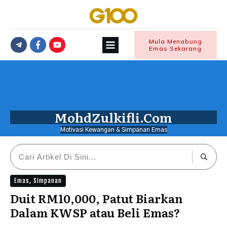
Mula Menabung
Emas Sekarang
MohdZulkifli.Com
Motivasi Kewangan & Simpanan Emas
Emas
,
Simpanan
Duit RM10,000, Patut Biarkan
Dalam KWSP atau Beli Emas?