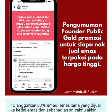
“Dianggarkan 80% emas-emas lama yang dijual
ke kedai emas dan sebahagian ar-rahnu akhir