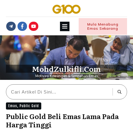
Mula Menabung
Emas Sekarang
MohdZulkifli.Com
Motivasi Kewangan & Simpanan Emas
Emas
,
Public Gold
Public Gold Beli Emas Lama Pada
Harga Tinggi