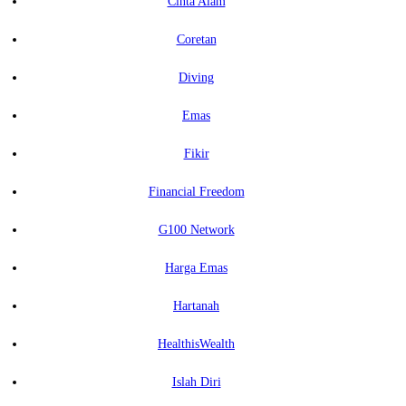
Cinta Alam
Coretan
Diving
Emas
Fikir
Financial Freedom
G100 Network
Harga Emas
Hartanah
HealthisWealth
Islah Diri