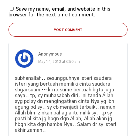
Save my name, email, and website in this
browser for the next time I comment.
POST COMMENT
Anonymous
May 14, 2013 at 6:50 am
subhanallah.. sesungguhnya isteri saudara
isteri yang bertuah memiliki cinta saudara
sbgai suami… krn x sume bertuah bgtu juga
saya.. tp, sy muhasabah diri, ini tanda Allah
syg pd sy dn mengingatkan cinta Nya yg lbh
agung pd sy.. sy cb menjadi terbaik.. namun
Allah blm izinkan bahagia itu milik sy.. tp sy
pasti bl kita jg hbgn dgn Allah, Allah akan jg
hbgn kita dgn hamba Nya.. Salam dr sy isteri
akhir zaman..