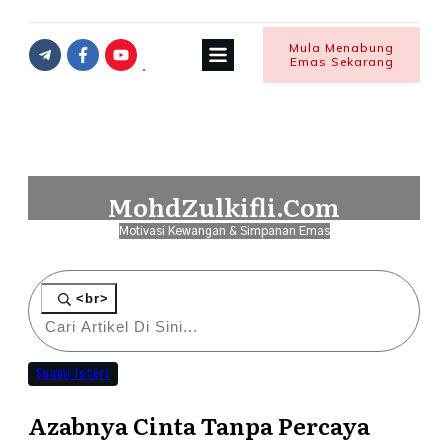
Mula Menabung
Emas Sekarang
MohdZulkifli.Com
Motivasi Kewangan & Simpanan Emas
<br>
Suami Isteri
Azabnya Cinta Tanpa Percaya