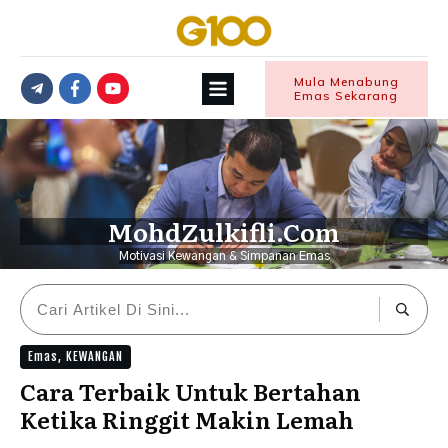
Mula Menabung
Emas Sekarang
MohdZulkifli.Com
Motivasi Kewangan & Simpanan Emas
Emas
,
KEWANGAN
Cara Terbaik Untuk Bertahan
Ketika Ringgit Makin Lemah