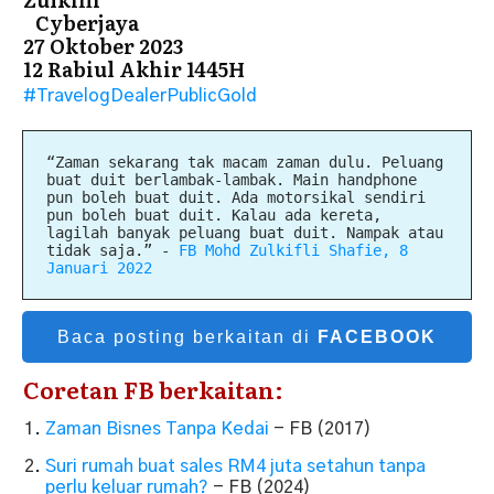
Cyberjaya
27 Oktober 2023
12 Rabiul Akhir 1445H
#TravelogDealerPublicGold
“Zaman sekarang tak macam zaman dulu. Peluang
buat duit berlambak-lambak. Main handphone
pun boleh buat duit. Ada motorsikal sendiri
pun boleh buat duit. Kalau ada kereta,
lagilah banyak peluang buat duit. Nampak atau
tidak saja.”
-
FB Mohd Zulkifli Shafie, 8
Januari 2022
Baca posting berkaitan di
FACEBOOK
Coretan FB berkaitan:
Zaman Bisnes Tanpa Kedai
- FB (2017)
Suri rumah buat sales RM4 juta setahun tanpa
perlu keluar rumah?
- FB (2024)