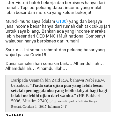
isteri-isteri boleh bekerja dan berbisnes hanya dari
rumah. Tapi berpeluang dapat income yang malah
lebih besar dari mereka yang keluar bekerja!
Murid-murid saya (dalam
G100
) yang dah berjaya
jana income besar hanya dari rumah dah tak cukup jari
untuk saya bilang. Bahkan ada yang income mereka
lebih besar dari CEO MNC (Multinational Company)
walaupun hanya berbisnes dari rumah!
Syukur... Ini semua rahmat dan peluang besar yang
wujud pasca Covid19.
Dunia semakin hari semakin baik... Alhamdulillah...
Alhamdulillah... Alhamdulillah...
Daripada Usamah bin Zaid R.A, bahawa Nabi s.a.w.
bersabda, “
Tiada satu ujian pun yang lebih besar
setelah peninggalanku yang lebih dahyat bagi bagi
lelaki melebihi ujian dari wanita
.” (HR Bukhari
5096, Muslim 2740)
[Rujukan - Riyadus Solihin Karya
Bestari, Cetakan 1 - 2017, halaman 241]
Zulkifli