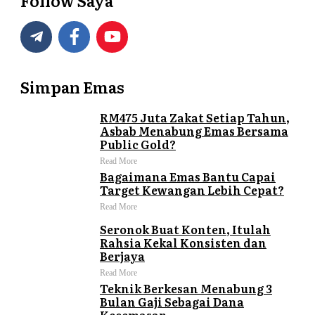
Follow Saya
Simpan Emas
RM475 Juta Zakat Setiap Tahun,
Asbab Menabung Emas Bersama
Public Gold?
Read More
Bagaimana Emas Bantu Capai
Target Kewangan Lebih Cepat?
Read More
Seronok Buat Konten, Itulah
Rahsia Kekal Konsisten dan
Berjaya
Read More
Teknik Berkesan Menabung 3
Bulan Gaji Sebagai Dana
Kecemasan