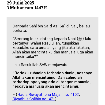
29 Julai 2025
3 Muharram 1447H
Daripada Sahl bin Sa‘d As-Sa‘idi r.a., beliau
berkata:
“Seorang lelaki datang kepada Nabi (ﷺ) lalu
bertanya: Wahai Rasulullah, tunjukkan
kepadaku satu amalan yang jika aku lakukan,
Allah akan mencintaiku dan manusia juga akan
mencintaiku?”
Lalu Rasulullah SAW menjawab:
“Berlaku zuhudlah terhadap dunia, nescaya
Allah akan mencintaimu. Dan zuhudlah
terhadap apa yang ada di tangan manusia,
nescaya manusia akan mencintaimu.”
- (
Hadis Riwayat Ibnu Majah no. 4102
,
Riyadhus Solihin no. 471
)