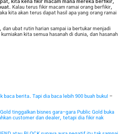
at, kita kena fikir macam mana mereka berfikir,
buat.
Kalau terus fikir macam ramai orang berfikir,
ka kita akan terus dapat hasil apa yang orang ramai
r, dan ubat rutin harian sampai ia bertukar menjadi
 kurniakan kita semua hasanah di dunia, dan hasanah
 baca berita. Tapi dia baca lebih 900 buah buku!
-
Gold tinggalkan bisnes gara-gara Public Gold buka
kan customer dan dealer, tetapi dia fikir nak
RIEND atau BLOCK supaya aura negatif itu tak sampai