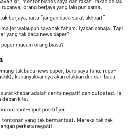
aya fikir, mentor bisnes saya dan rakan-rakan beliau
-rupanya, orang berjaya yang lain pun sama.
tuk berjaya, iaitu "jangan baca surat akhbar!"
ima jer walaupun saya tak faham. Iyakan sahaja. Tapi
 jer yang tak baca news paper?
s paper macam orang biasa?
a
emang tak baca news paper, baru saya tahu, rupa-
istik), kebanyakkannya akan elakkan diri dari baca
urat khabar adalah cerita negatif dan outdated. Ia
depan kita.
onton input-input positif jer.
 tontonan yang tak bermanfaat. Mereka tak nak
engan perkara negatif!