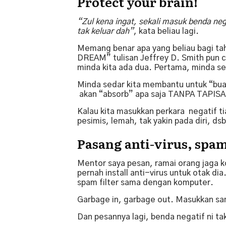
Protect your brain!
“Zul kena ingat, sekali masuk benda neg
tak keluar dah”
, kata beliau lagi.
Memang benar apa yang beliau bagi tah
DREAM” tulisan Jeffrey D. Smith pun 
minda kita ada dua. Pertama, minda s
Minda sedar kita membantu untuk “buat 
akan “absorb” apa saja TANPA TAPIS
Kalau kita masukkan perkara negatif tia
pesimis, lemah, tak yakin pada diri, dsb
Pasang anti-virus, spam
Mentor saya pesan, ramai orang jaga ko
pernah install anti-virus untuk otak di
spam filter sama dengan komputer.
Garbage in, garbage out. Masukkan sa
Dan pesannya lagi, benda negatif ni ta