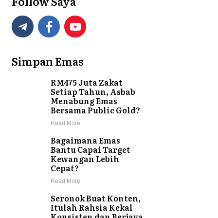
Follow Saya
Simpan Emas
RM475 Juta Zakat
Setiap Tahun, Asbab
Menabung Emas
Bersama Public Gold?
Read More
Bagaimana Emas
Bantu Capai Target
Kewangan Lebih
Cepat?
Read More
Seronok Buat Konten,
Itulah Rahsia Kekal
Konsisten dan Berjaya