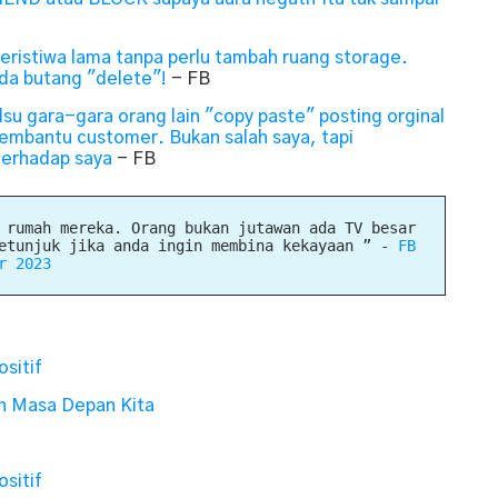
 peristiwa lama tanpa perlu tambah ruang storage.
ada butang "delete"!
- FB
su gara-gara orang lain "copy paste" posting orginal
embantu customer. Bukan salah saya, tapi
 terhadap saya
- FB
 rumah mereka. Orang bukan jutawan ada TV besar
petunjuk jika anda ingin membina kekayaan ”
-
FB
r 2023
sitif
an Masa Depan Kita
sitif