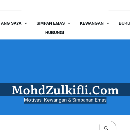
TANG SAYA
SIMPAN EMAS
KEWANGAN
BUK
HUBUNGI
MohdZulkifli.Com
Motivasi Kewangan & Simpanan Emas