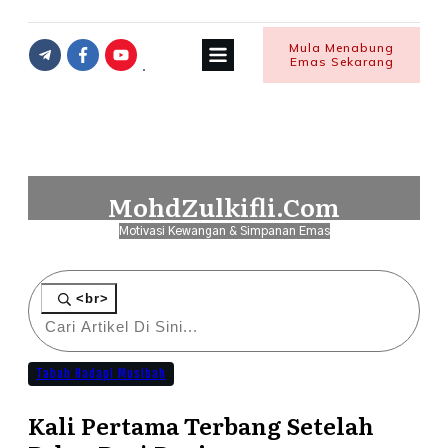
Mula Menabung
Emas Sekarang
MohdZulkifli.Com
Motivasi Kewangan & Simpanan Emas
<br>
Tabah Hadapi Musibah
Kali Pertama Terbang Setelah