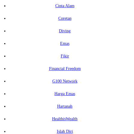
Cinta Alam
Coretan
Diving
Emas
Fikir
Financial Freedom
G100 Network
Harga Emas
Hartanah
HealthisWealth
Islah Diri