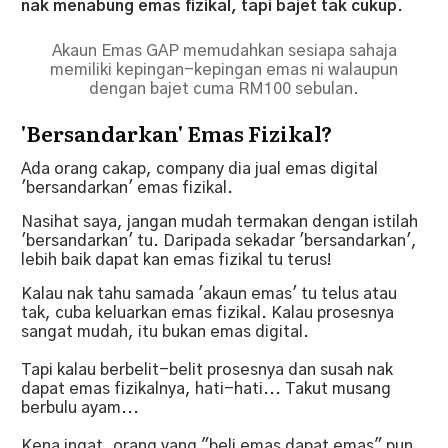
nak menabung emas fizikal, tapi bajet tak cukup
.
Akaun Emas GAP memudahkan sesiapa sahaja
memiliki kepingan-kepingan emas ni walaupun
dengan bajet cuma RM100 sebulan.
'Bersandarkan' Emas Fizikal?
Ada orang cakap, company dia jual emas digital
'bersandarkan' emas fizikal.
Nasihat saya, jangan mudah termakan dengan istilah
'bersandarkan' tu. Daripada sekadar 'bersandarkan',
lebih baik dapat kan emas fizikal tu terus!
Kalau nak tahu samada 'akaun emas' tu telus atau
tak, cuba keluarkan emas fizikal. Kalau prosesnya
sangat mudah, itu bukan emas digital.
Tapi kalau berbelit-belit prosesnya dan susah nak
dapat emas fizikalnya, hati-hati... Takut musang
berbulu ayam...
Kena ingat, orang yang "beli emas dapat emas" pun