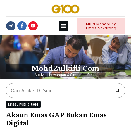
Mula Menabung
Emas Sekarang
MohdZulkifli.Com
Motivasi Kewangan & Simpanan Emas
Emas
,
Public Gold
Akaun Emas GAP Bukan Emas
Digital